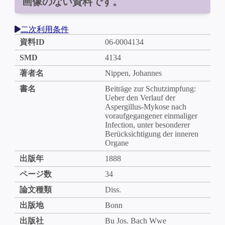
画像のない資料です。
二次利用条件
資料ID
06-0004134
SMD
4134
著者名
Nippen, Johannes
書名
Beiträge zur Schutzimpfung:
Ueber den Verlauf der
Aspergillus-Mykose nach
voraufgegangener einmaliger
Infection, unter besonderer
Berücksichtigung der inneren
Organe
出版年
1888
ページ数
34
論文種類
Diss.
出版地
Bonn
出版社
Bu Jos. Bach Wwe