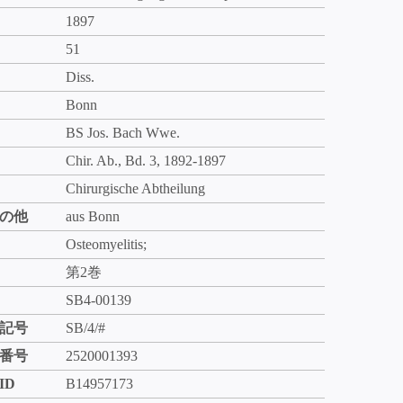
1897
51
Diss.
Bonn
BS Jos. Bach Wwe.
Chir. Ab., Bd. 3, 1892-1897
Chirurgische Abtheilung
の他
aus Bonn
Osteomyelitis;
第2巻
SB4-00139
記号
SB/4/#
番号
2520001393
ID
B14957173