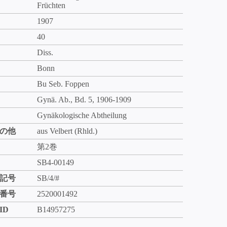
Früchten
1907
40
Diss.
Bonn
Bu Seb. Foppen
Gynä. Ab., Bd. 5, 1906-1909
Gynäkologische Abtheilung
の他
aus Velbert (Rhld.)
第2巻
SB4-00149
記号
SB/4/#
番号
2520001492
ID
B14957275