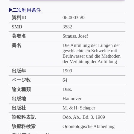
二次利用条件
資料ID
06-0003582
SMD
3582
著者名
Strauss, Josef
書名
Die Anfüllung der Lungen der
geschlachteten Schweine mit
Brühwasser und die Methoden
der Verhütung der Anfüllung
出版年
1909
ページ数
64
論文種類
Diss.
出版地
Hannover
出版社
M. & H. Schaper
診療科表記
Odo. Ab., Bd. 3, 1909
診療科検索
Odontologische Abtheilung