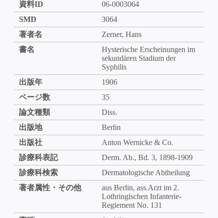
資料ID
06-0003064
SMD
3064
著者名
Zerner, Hans
書名
Hysterische Erscheinungen im
sekundären Stadium der
Syphilis
出版年
1906
ページ数
35
論文種類
Diss.
出版地
Berlin
出版社
Anton Wernicke & Co.
診療科表記
Derm. Ab., Bd. 3, 1898-1909
診療科検索
Dermatologische Abtheilung
著者属性・その他
aus Berlin, ass.Arzt im 2.
Lothringischen Infanterie-
Regiement No. 131