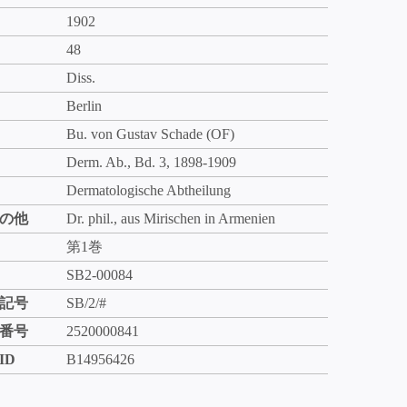
1902
48
Diss.
Berlin
Bu. von Gustav Schade (OF)
Derm. Ab., Bd. 3, 1898-1909
Dermatologische Abtheilung
の他
Dr. phil., aus Mirischen in Armenien
第1巻
SB2-00084
記号
SB/2/#
番号
2520000841
ID
B14956426