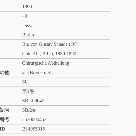
1890
49
Diss.
Berlin
Bu. von Gustav Schade (OF)
Chir. Ab., Bd. 6, 1889-1890
Chirurgische Abtheilung
の他
aus Bremen. SU
SU
第1巻
SB2-00045
記号
SB/2/#
番号
2520000452
ID
B14955915