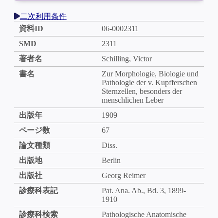
二次利用条件
資料ID
06-0002311
SMD
2311
著者名
Schilling, Victor
書名
Zur Morphologie, Biologie und
Pathologie der v. Kupfferschen
Sternzellen, besonders der
menschlichen Leber
出版年
1909
ページ数
67
論文種類
Diss.
出版地
Berlin
出版社
Georg Reimer
診療科表記
Pat. Ana. Ab., Bd. 3, 1899-
1910
診療科検索
Pathologische Anatomische