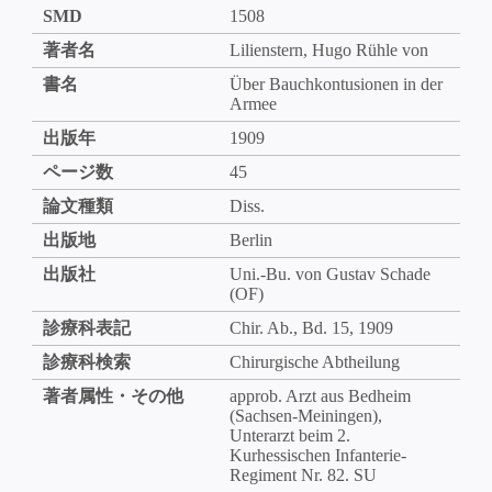
SMD
1508
著者名
Lilienstern, Hugo Rühle von
書名
Über Bauchkontusionen in der
Armee
出版年
1909
ページ数
45
論文種類
Diss.
出版地
Berlin
出版社
Uni.-Bu. von Gustav Schade
(OF)
診療科表記
Chir. Ab., Bd. 15, 1909
診療科検索
Chirurgische Abtheilung
著者属性・その他
approb. Arzt aus Bedheim
(Sachsen-Meiningen),
Unterarzt beim 2.
Kurhessischen Infanterie-
Regiment Nr. 82. SU