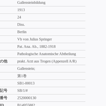
Gallensteinbildung
1913
24
Diss.
Berlin
Vb von Julius Springer
Pat. Ana. Ab., 1882-1918
Pathologische Anatomische Abtheilung
の他
prakt. Arzt aus Trogen (Appenzell A/R)
Gallenstein;
第1巻
SB1-00013
記号
SB/1/#
番号
2520000130
ID
B14955882