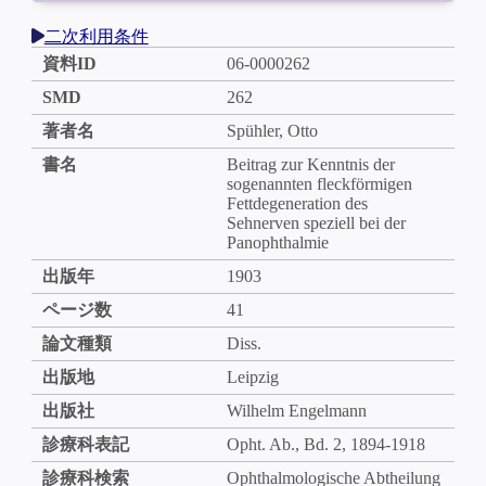
二次利用条件
資料ID
06-0000262
SMD
262
著者名
Spühler, Otto
書名
Beitrag zur Kenntnis der
sogenannten fleckförmigen
Fettdegeneration des
Sehnerven speziell bei der
Panophthalmie
出版年
1903
ページ数
41
論文種類
Diss.
出版地
Leipzig
出版社
Wilhelm Engelmann
診療科表記
Opht. Ab., Bd. 2, 1894-1918
診療科検索
Ophthalmologische Abtheilung