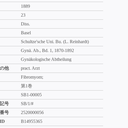
1889
23
Diss.
Basel
Schultze'sche Uni. Bu. (L. Reinhardt)
Gynä. Ab., Bd. 1, 1870-1892
Gynäkologische Abtheilung
の他
pract. Arzt
Fibromyom;
第1巻
SB1-00005
記号
SB/1/#
番号
2520000056
ID
B14955365