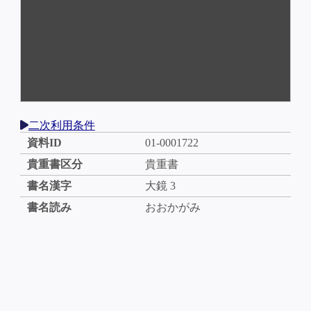
二次利用条件
資料ID
01-0001722
貴重書区分
貴重書
書名漢字
大鏡 3
書名読み
おおかがみ
出版者
刊
大きさ
28×20cm
分類１
歴史・地理
分類２
日本史