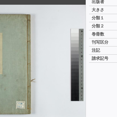
出版者
大きさ
分類１
分類２
巻冊数
刊写区分
注記
請求記号