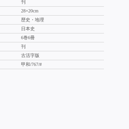
刊
28×20cm
歴史・地理
日本史
6巻6冊
刊
古活字版
甲和/767/#