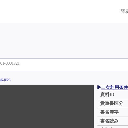
簡
st.json
二次利用条
資料ID
貴重書区分
書名漢字
書名読み