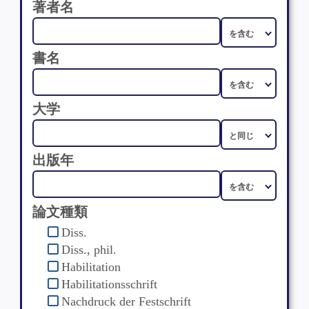
著者名
書名
大学
出版年
論文種類
Diss.
Diss., phil.
Habilitation
Habilitationsschrift
Nachdruck der Festschrift