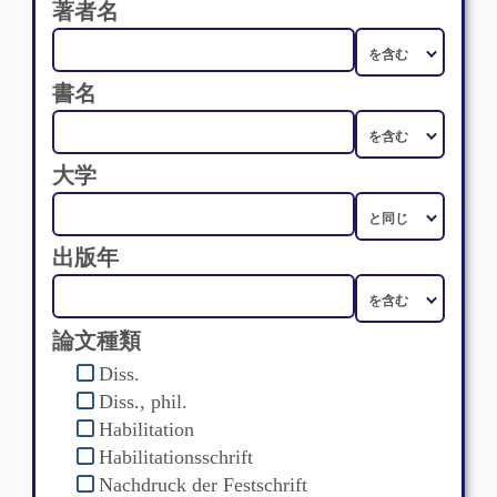
著者名
書名
大学
出版年
論文種類
Diss.
Diss., phil.
Habilitation
Habilitationsschrift
Nachdruck der Festschrift