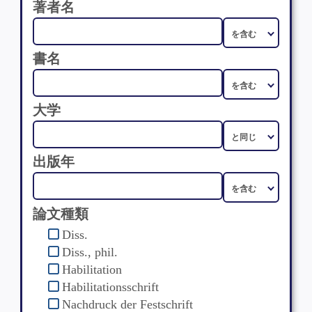
著者名
書名
大学
出版年
論文種類
Diss.
Diss., phil.
Habilitation
Habilitationsschrift
Nachdruck der Festschrift