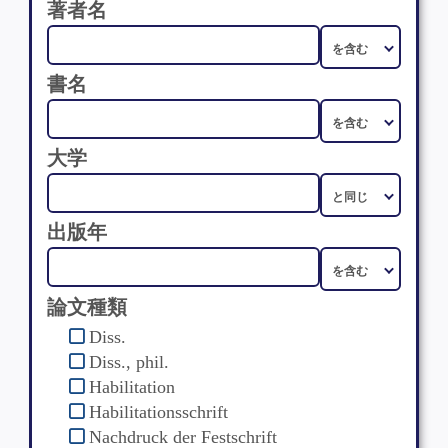
著者名
書名
大学
出版年
論文種類
Diss.
Diss., phil.
Habilitation
Habilitationsschrift
Nachdruck der Festschrift