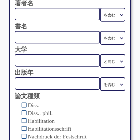
著者名
書名
大学
出版年
論文種類
Diss.
Diss., phil.
Habilitation
Habilitationsschrift
Nachdruck der Festschrift