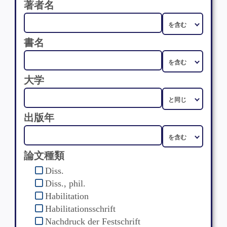
著者名
書名
大学
出版年
論文種類
Diss.
Diss., phil.
Habilitation
Habilitationsschrift
Nachdruck der Festschrift