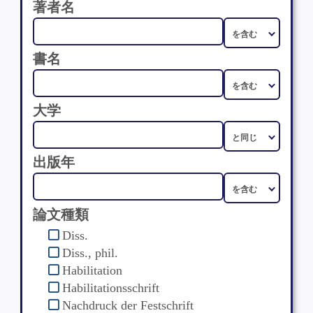
著者名
書名
大学
出版年
論文種類
Diss.
Diss., phil.
Habilitation
Habilitationsschrift
Nachdruck der Festschrift