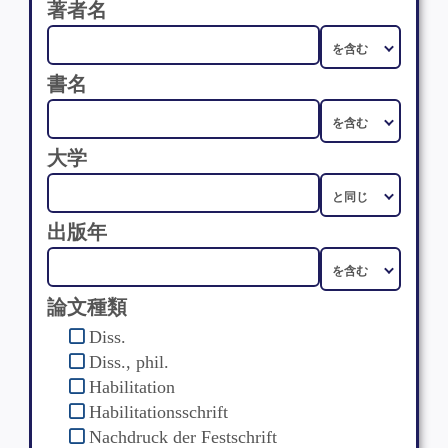
著者名
書名
大学
出版年
論文種類
Diss.
Diss., phil.
Habilitation
Habilitationsschrift
Nachdruck der Festschrift