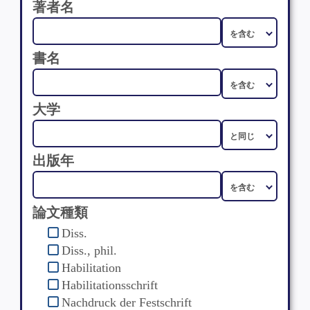
著者名
書名
大学
出版年
論文種類
Diss.
Diss., phil.
Habilitation
Habilitationsschrift
Nachdruck der Festschrift