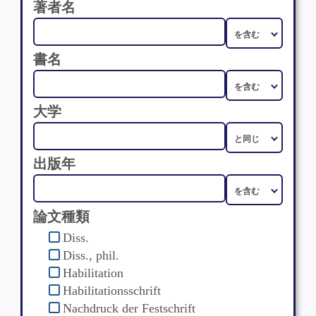
著者名
書名
大学
出版年
論文種類
Diss.
Diss., phil.
Habilitation
Habilitationsschrift
Nachdruck der Festschrift