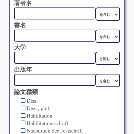
著者名
書名
大学
出版年
論文種類
Diss.
Diss., phil.
Habilitation
Habilitationsschrift
Nachdruck der Festschrift