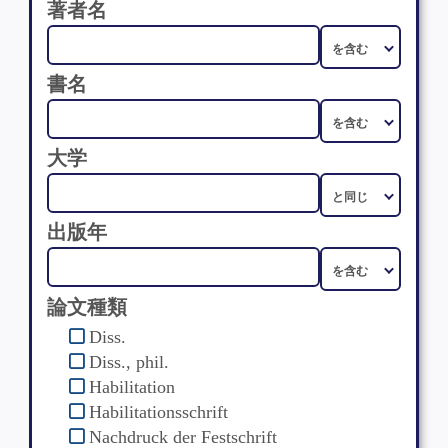
著者名
書名
大学
出版年
論文種類
Diss.
Diss., phil.
Habilitation
Habilitationsschrift
Nachdruck der Festschrift