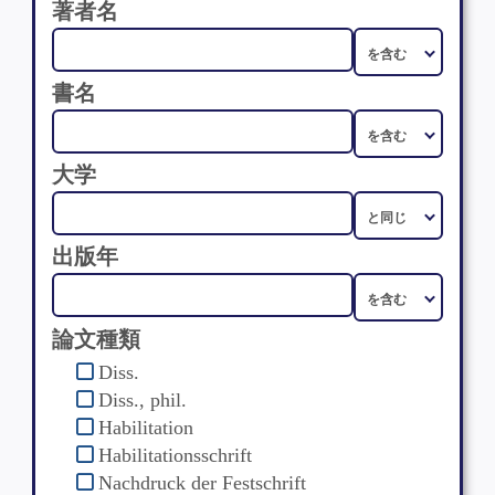
著者名
書名
大学
出版年
論文種類
Diss.
Diss., phil.
Habilitation
Habilitationsschrift
Nachdruck der Festschrift