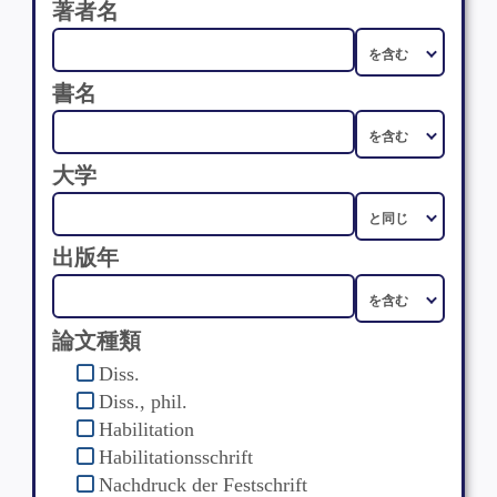
著者名
書名
大学
出版年
論文種類
Diss.
Diss., phil.
Habilitation
Habilitationsschrift
Nachdruck der Festschrift