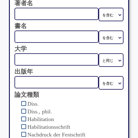
著者名
書名
大学
出版年
論文種類
Diss.
Diss., phil.
Habilitation
Habilitationsschrift
Nachdruck der Festschrift