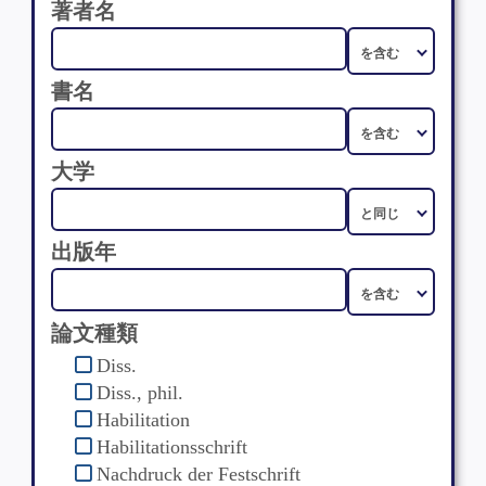
著者名
書名
大学
出版年
論文種類
Diss.
Diss., phil.
Habilitation
Habilitationsschrift
Nachdruck der Festschrift