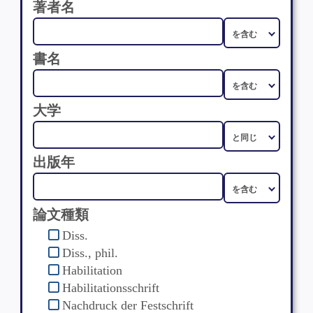
著者名
書名
大学
出版年
論文種類
Diss.
Diss., phil.
Habilitation
Habilitationsschrift
Nachdruck der Festschrift