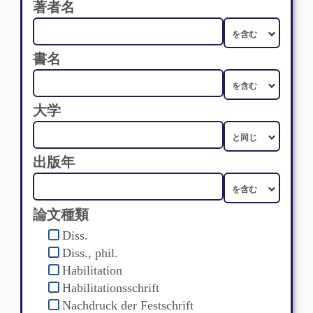
著者名
書名
大学
出版年
論文種類
Diss.
Diss., phil.
Habilitation
Habilitationsschrift
Nachdruck der Festschrift