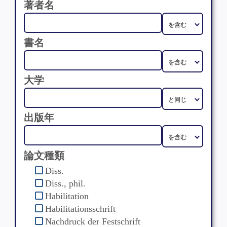
著者名
書名
大学
出版年
論文種類
Diss.
Diss., phil.
Habilitation
Habilitationsschrift
Nachdruck der Festschrift