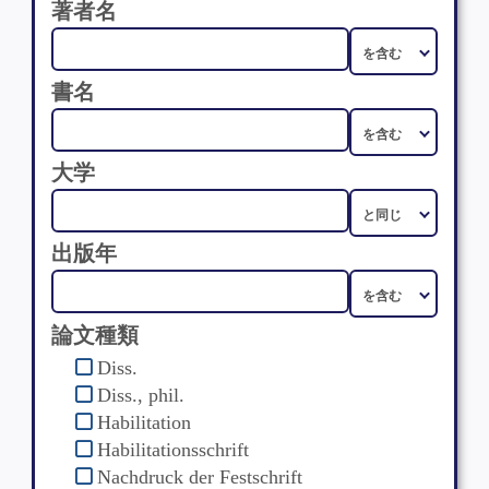
著者名
書名
大学
出版年
論文種類
Diss.
Diss., phil.
Habilitation
Habilitationsschrift
Nachdruck der Festschrift