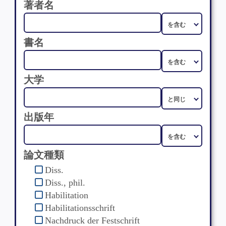
著者名
書名
大学
出版年
論文種類
Diss.
Diss., phil.
Habilitation
Habilitationsschrift
Nachdruck der Festschrift