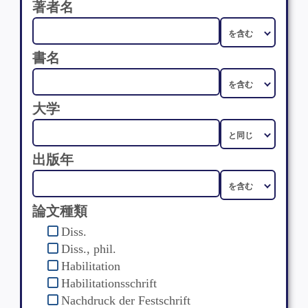
著者名
書名
大学
出版年
論文種類
Diss.
Diss., phil.
Habilitation
Habilitationsschrift
Nachdruck der Festschrift