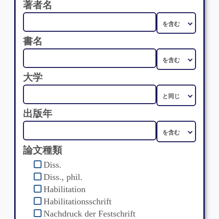
著者名
書名
大学
出版年
論文種類
Diss.
Diss., phil.
Habilitation
Habilitationsschrift
Nachdruck der Festschrift