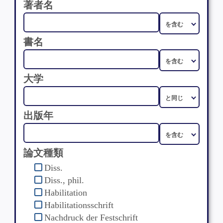
著者名
書名
大学
出版年
論文種類
Diss.
Diss., phil.
Habilitation
Habilitationsschrift
Nachdruck der Festschrift