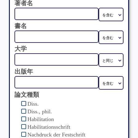
著者名
書名
大学
出版年
論文種類
Diss.
Diss., phil.
Habilitation
Habilitationsschrift
Nachdruck der Festschrift