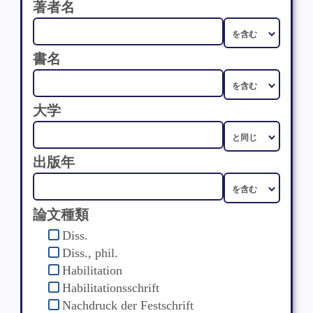
著者名
書名
大学
出版年
論文種類
Diss.
Diss., phil.
Habilitation
Habilitationsschrift
Nachdruck der Festschrift