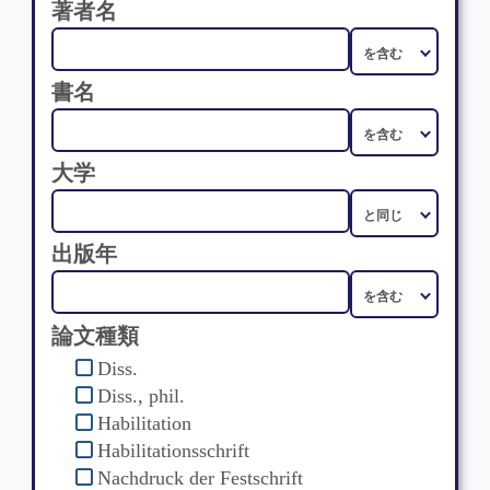
著者名
書名
大学
出版年
論文種類
Diss.
Diss., phil.
Habilitation
Habilitationsschrift
Nachdruck der Festschrift