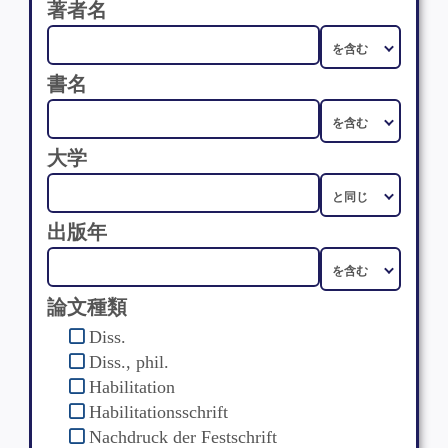
著者名
書名
大学
出版年
論文種類
Diss.
Diss., phil.
Habilitation
Habilitationsschrift
Nachdruck der Festschrift