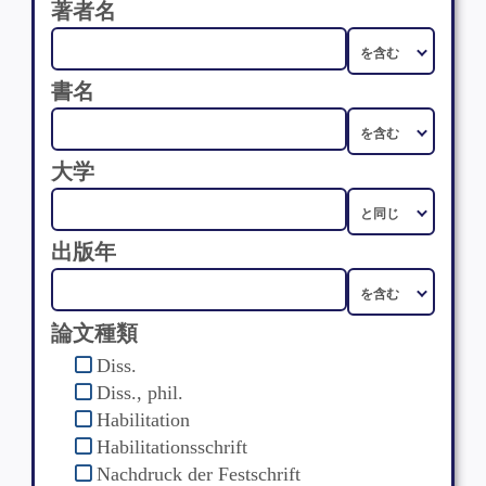
著者名
書名
大学
出版年
論文種類
Diss.
Diss., phil.
Habilitation
Habilitationsschrift
Nachdruck der Festschrift