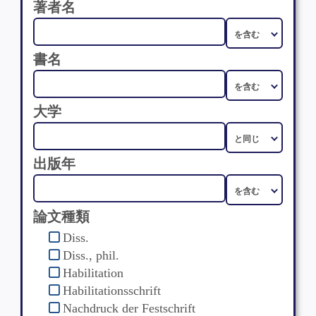
著者名
書名
大学
出版年
論文種類
Diss.
Diss., phil.
Habilitation
Habilitationsschrift
Nachdruck der Festschrift