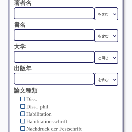
著者名
書名
大学
出版年
論文種類
Diss.
Diss., phil.
Habilitation
Habilitationsschrift
Nachdruck der Festschrift