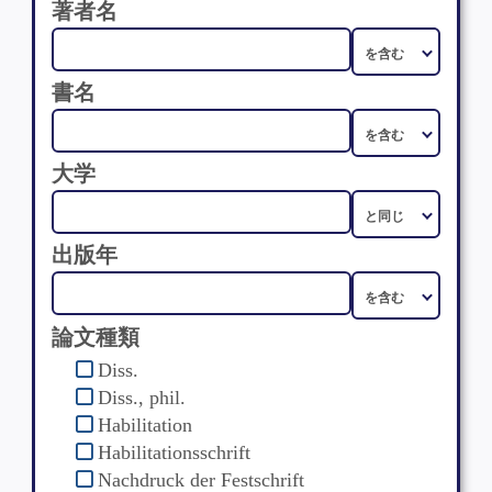
著者名
書名
大学
出版年
論文種類
Diss.
Diss., phil.
Habilitation
Habilitationsschrift
Nachdruck der Festschrift