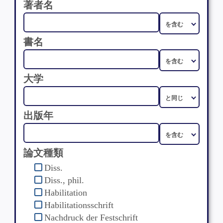
著者名
書名
大学
出版年
論文種類
Diss.
Diss., phil.
Habilitation
Habilitationsschrift
Nachdruck der Festschrift