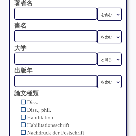
著者名
書名
大学
出版年
論文種類
Diss.
Diss., phil.
Habilitation
Habilitationsschrift
Nachdruck der Festschrift