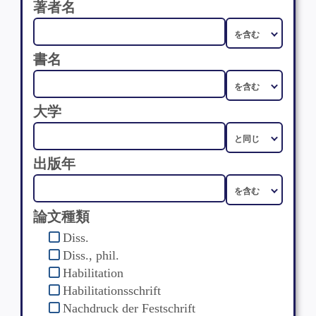
著者名
書名
大学
出版年
論文種類
Diss.
Diss., phil.
Habilitation
Habilitationsschrift
Nachdruck der Festschrift