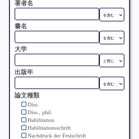
著者名
書名
大学
出版年
論文種類
Diss.
Diss., phil.
Habilitation
Habilitationsschrift
Nachdruck der Festschrift